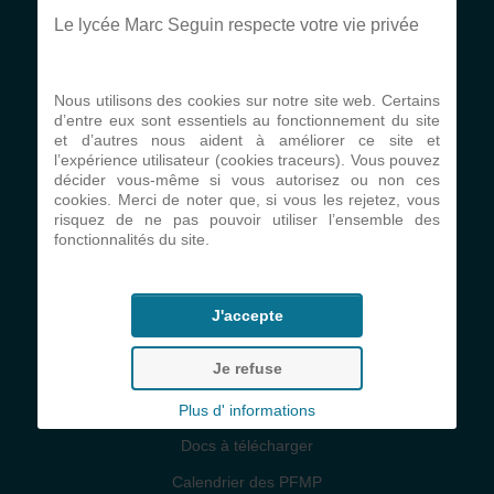
Projet pastoral
Le lycée Marc Seguin respecte votre vie privée
Communauté éducative
Règlement intérieur
Nous utilisons des cookies sur notre site web. Certains
d’entre eux sont essentiels au fonctionnement du site
Formulaire de contact
et d’autres nous aident à améliorer ce site et
l’expérience utilisateur (cookies traceurs). Vous pouvez
Conditions générales
décider vous-même si vous autorisez ou non ces
cookies. Merci de noter que, si vous les rejetez, vous
risquez de ne pas pouvoir utiliser l’ensemble des
fonctionnalités du site.
Infos pratiques
Restauration
J'accepte
Transports scolaires
Je refuse
Contributions des familles
Bourses nationales
Plus d' informations
Docs à télécharger
Calendrier des PFMP