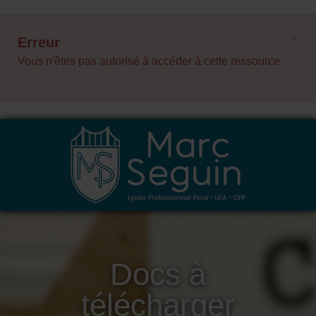
×
Erreur
Vous n'êtes pas autorisé à accéder à cette ressource.
Docs à
télécharger