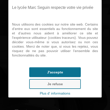
sont toujours
Le lycée Marc Seguin respecte votre vie privée
ouvertes.
Nous utilisons des cookies sur notre site web. Certains
d’entre eux sont essentiels au fonctionnement du site
et d’autres nous aident à améliorer ce site et
l’expérience utilisateur (cookies traceurs). Vous pouvez
Liens utiles...
décider vous-même si vous autorisez ou non ces
cookies. Merci de noter que, si vous les rejetez, vous
risquez de ne pas pouvoir utiliser l’ensemble des
fonctionnalités du site.
• Télécharger le calendrier des
stages
J'accepte
• Télécharger une convention
Je refuse
de stage
Plus d' informations