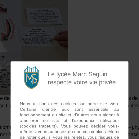
Le lycée Marc Seguin
respecte votre vie privée
le de lutte contre les violences faites aux femmes, les élèves d
Nous utilisons des cookies sur notre site web.
ne Conseillère Conjugale et Familiale de l’Association Couples
Certains d’entre eux sont essentiels au
fonctionnement du site et d’autres nous aident à
améliorer ce site et l’expérience utilisateur
(cookies traceurs). Vous pouvez décider vous-
d’informer les jeunes sur les différentes formes de violences —
même si vous autorisez ou non ces cookies. Merci
r des repères pour identifier les situations à risque. La Conse
de noter que, si vous les rejetez, vous risquez de