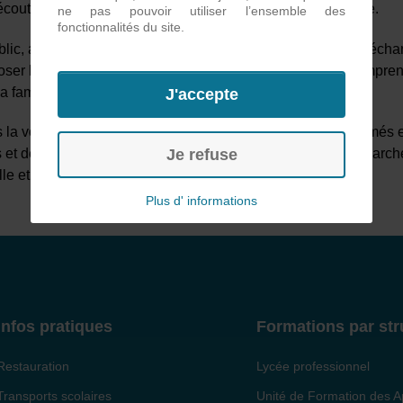
d’écoute et les démarches possibles pour demander de l’aide.
ne pas pouvoir utiliser l’ensemble des
fonctionnalités du site.
blic, a permis d’aborder ces sujets sensibles à travers des écha
oser leurs questions, partager leurs réflexions et mieux compr
a famille.
J'accepte
ns la volonté de l’établissement de former des citoyens informés
 et de promouvoir le respect dans leurs relations. Une démarc
Je refuse
le et sociale.
Plus d' informations
Infos pratiques
Formations par str
Restauration
Lycée professionnel
Transports scolaires
Unité de Formation des A