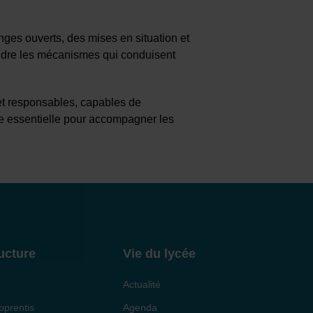
nges ouverts, des mises en situation et
endre les mécanismes qui conduisent
 et responsables, capables de
he essentielle pour accompagner les
ucture
Vie du lycée
Actualité
pprentis
Agenda