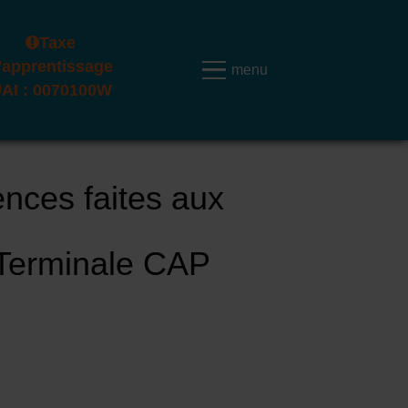
Taxe
'apprentissage
AI : 0070100W
ences faites aux
 Terminale CAP